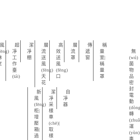
16 唐小姐：15989000960 電話：020-39961033
化設(shè)備
醫(yī)療供應
(yīng)設(shè)備
風
超
潔
層
高
層
傳
稱
fēng)
凈
凈
流
效
流
遞
量
無
淋
工
棚
送
送
罩
窗
室|
(wú)
室
作
風
風
稱
菌
臺
(fēng)
(fēng)
量
物
(tái)
天
口
罩
品
花
密
封
新
潔
自
電
風
凈
凈
動
(fēng)
采
器
(dòng
柜|
樣
轉
增
車
(zhuǎ
壓
(chē)|
運
箱|
取
(yùn)
過
樣
車