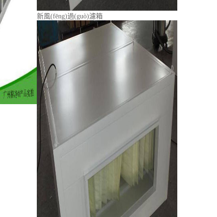
新風(fēng)過(guò)濾箱