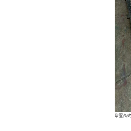
增壓高效過