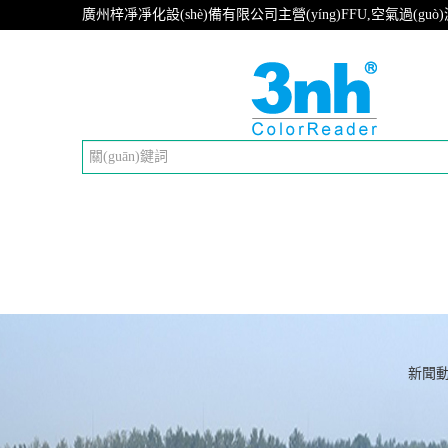
廣州梓凈凈化設(shè)備有限公司主營(yíng)FFU,空氣過(guò)濾器,
新聞動(d