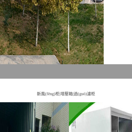
新風(fēng)柜|增壓箱|過(guò)濾柜