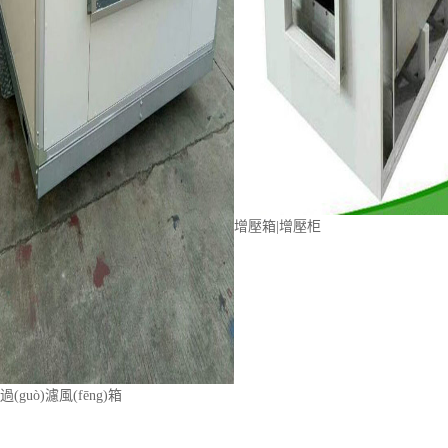
增壓箱|增壓柜
(guò)濾風(fēng)箱