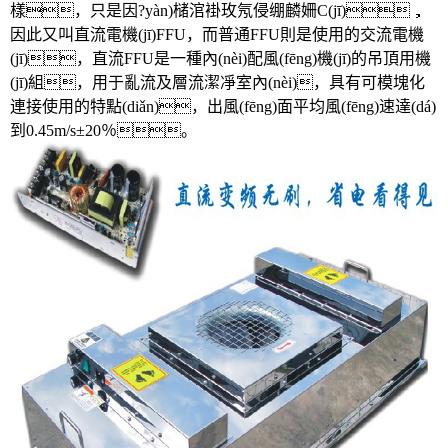
樣，只是因?yàn)槠涫褂玫氖侵绷麟姍C(jī)，
因此又叫直流電機(jī)FFU，而普通FFU則是使用的交流電機
(jī)，直流FFU是一種內(nèi)配風(fēng)機(jī)的吊頂用機
(jī)組，用于亂流及層流潔凈室內(nèi)，具有可模塊化
連接使用的特點(diǎn)，出風(fēng)面平均風(fēng)速達(dá)
到0.45m/s±20％。