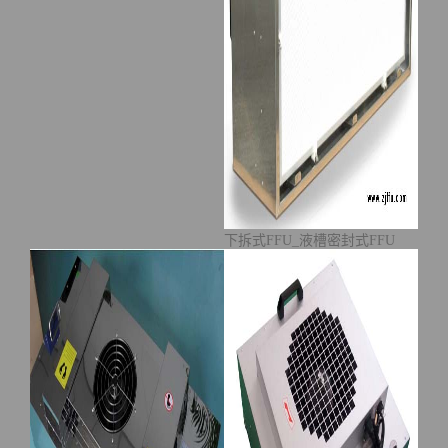
下拆式FFU_液槽密封式FFU