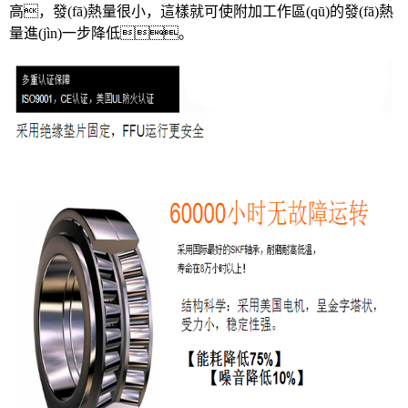
高，發(fā)熱量很小，這樣就可使附加工作區(qū)的發(fā)熱
量進(jìn)一步降低。