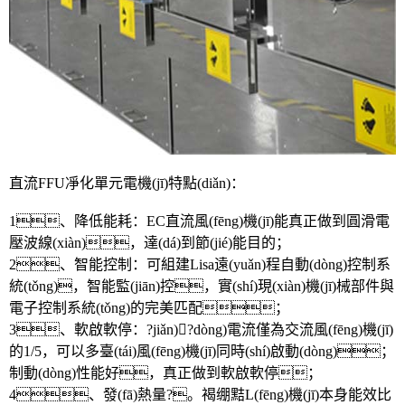
直流FFU凈化單元電機(jī)特點(diǎn)：
1、降低能耗：EC直流風(fēng)機(jī)能真正做到圓滑電
壓波線(xiàn)，達(dá)到節(jié)能目的；
2、智能控制：可組建Lisa遠(yuǎn)程自動(dòng)控制系
統(tǒng)，智能監(jiān)控，實(shí)現(xiàn)機(jī)械部件與
電子控制系統(tǒng)的完美匹配；
3、軟啟軟停：?jiǎn)?dòng)電流僅為交流風(fēng)機(jī)
的1/5，可以多臺(tái)風(fēng)機(jī)同時(shí)啟動(dòng)；
制動(dòng)性能好，真正做到軟啟軟停；
4、發(fā)熱量?。褐绷黠L(fēng)機(jī)本身能效比