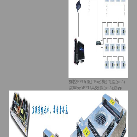
群控FFU(風(fēng)機(jī)過(guò)
濾單元)FFU高效過(guò)濾器