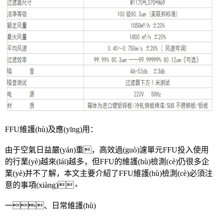
FFU維護(hù)及應(yīng)用：
由于空氣日益嚴(yán)重，高效過(guò)濾單元FFU投入使用
的行業(yè)越來(lái)越多，但FFU的維護(hù)檢測(cè)仍很多企
業(yè)并不了解，本文主要介紹了FFU維護(hù)檢測(cè)必須注
意的事項(xiàng)。
一、日常維護(hù)