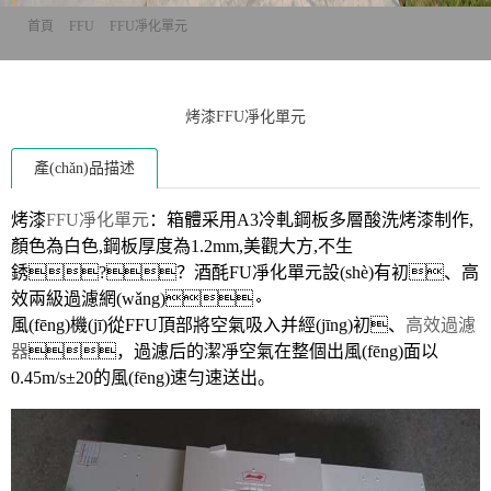
首頁
>>
FFU
>>
FFU凈化單元
烤漆FFU凈化單元
產(chǎn)品描述
烤漆
FFU凈化單元
：箱體采用A3冷軋鋼板多層酸洗烤漆制作,
顏色為白色,鋼板厚度為1.2mm,美觀大方,不生
銹?？酒酕FU凈化單元設(shè)有初、高
效兩級過濾網(wǎng)。
風(fēng)機(jī)從FFU頂部將空氣吸入并經(jīng)初、
高效過濾
器
，過濾后的潔凈空氣在整個出風(fēng)面以
0.45m/s±20的風(fēng)速勻速送出。