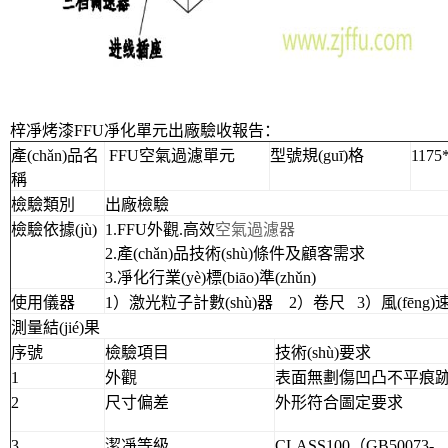
梓凈烤漆FFU凈化單元出廠驗收報告：
產(chǎn)品名
FFU空氣過濾單元
型號規(guī)格
1175
稱
檢驗類別
出廠檢驗
檢驗依據(jù)
1.FFU外觀.高效
空氣過濾器
2.產(chǎn)品技術(shù)條件及顧客需求
3.凈化行業(yè)標(biāo)準(zhǔn)
使用儀器
1）激光粒子計數(shù)器 2）卷尺 3）風(fēng
測量結(jié)果
序號
檢驗項目
技術(shù)要求
1
外觀
表面無劃傷凹凸不平痕
2
尺寸偏差
外形符合圖定要求
3
潔凈等級
CLASS100（GB50073-