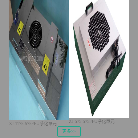
ZJ-575-575FFU凈化單元
ZJ-1175-575FFU凈化單元
更多>>