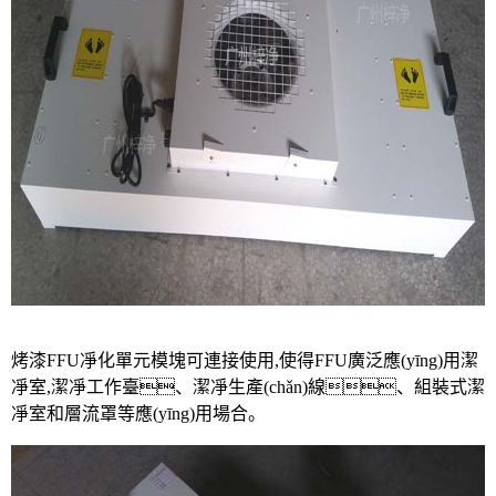
烤漆FFU凈化單元模塊可連接使用,使得FFU廣泛應(yīng)用潔
凈室,潔凈工作臺、潔凈生產(chǎn)線、組裝式潔
凈室和層流罩等應(yīng)用場合。