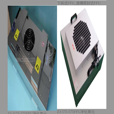
下拆式FFU_液槽密封式FFU
ZJ-575-575FFU凈化單元
ZJ-1175-575FFU凈化單元