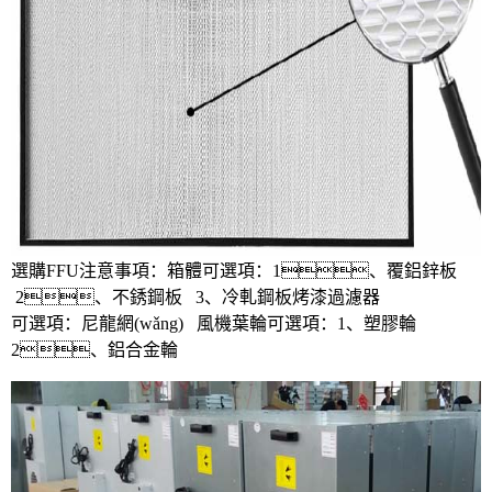
選購FFU注意事項：箱體可選項：1、覆鋁鋅板
2、不銹鋼板 3、冷軋鋼板烤漆過濾器
可選項：尼龍網(wǎng) 風機葉輪可選項：1、塑膠輪
2、鋁合金輪