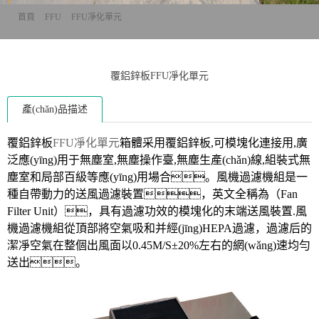
首頁
>>
FFU
>>
FFU凈化單元
覆鋁鋅板FFU凈化單元
產(chǎn)品描述
覆鋁鋅板
FFU凈化單元
箱體采用覆鋁鋅板,可模塊化連接用,廣
泛應(yīng)用于無塵室,無塵操作臺,無塵生產(chǎn)線,組裝式無
塵室和局部百級等應(yīng)用場合。風機過濾機組是一
種自帶動力的送風過濾裝置，英文全稱為（Fan
Filter Unit），具有過濾功效的模塊化的末端送風裝置.風
機過濾機組從頂部將空氣吸和并經(jīng)HEPA過濾，過濾后的
潔凈空氣在整個出風面以0.45M/S±20%左右的網(wǎng)速均勻
送出。