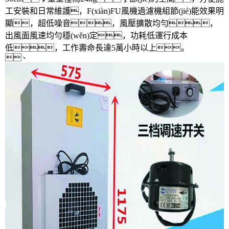
工安裝和日常維護，F(xiàn)FU風機過濾機組節(jié)能效果明
顯，超低噪音，風壓擴散均勻，
出風面風速均勻穩(wěn)定，功耗低運行成本
低，工作壽命長達5萬小時以上。
、