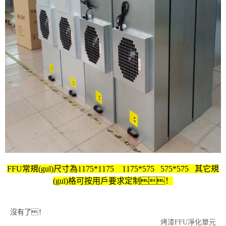
FFU常規(guī)尺寸為1175*1175 1175*575 575*575 其它規
(guī)格可按用戶要求定制！
沒有了！
烤漆FFU凈化單元